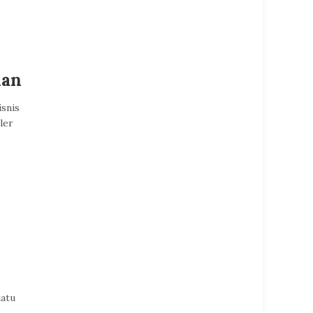
han
isnis
ler
i
uatu