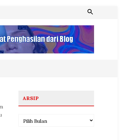
ARSIP
am
u
Arsip