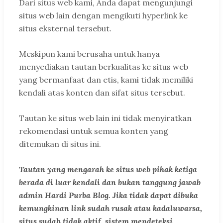
Dari situs web kami, Anda dapat mengunjungi
situs web lain dengan mengikuti hyperlink ke
situs eksternal tersebut.
Meskipun kami berusaha untuk hanya
menyediakan tautan berkualitas ke situs web
yang bermanfaat dan etis, kami tidak memiliki
kendali atas konten dan sifat situs tersebut.
Tautan ke situs web lain ini tidak menyiratkan
rekomendasi untuk semua konten yang
ditemukan di situs ini.
Tautan yang mengarah ke situs web pihak ketiga
berada di luar kendali dan bukan tanggung jawab
admin Hardi Purba Blog. Jika tidak dapat dibuka
kemungkinan link sudah rusak atau kadaluwarsa,
situs sudah tidak aktif, sistem mendeteksi