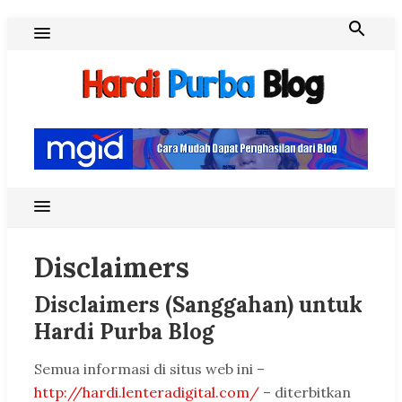
Skip
to
content
Hardi Purba Blog
Disclaimers
Disclaimers (Sanggahan) untuk
Hardi Purba Blog
Semua informasi di situs web ini –
http://hardi.lenteradigital.com/
– diterbitkan