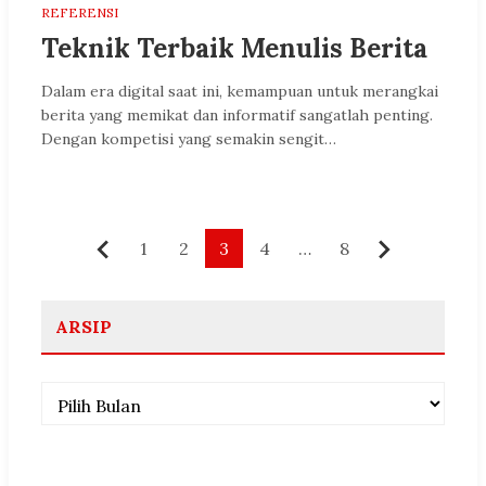
REFERENSI
Teknik Terbaik Menulis Berita
Dalam era digital saat ini, kemampuan untuk merangkai
berita yang memikat dan informatif sangatlah penting.
Dengan kompetisi yang semakin sengit…
Paginasi
1
2
3
4
…
8
Sebelumnya
Berikutny
pos
ARSIP
Arsip