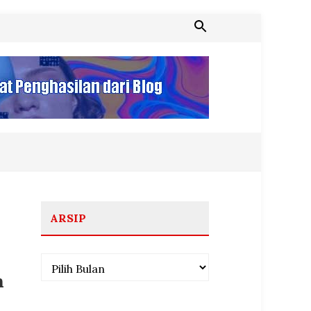
ARSIP
Arsip
h