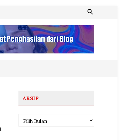
ARSIP
Arsip
a