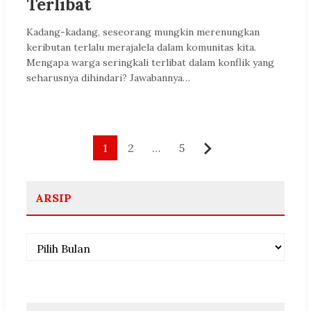
Terlibat
Kadang-kadang, seseorang mungkin merenungkan
keributan terlalu merajalela dalam komunitas kita.
Mengapa warga seringkali terlibat dalam konflik yang
seharusnya dihindari? Jawabannya…
Paginasi
1
2
…
5
Berikutnya
pos
ARSIP
Arsip