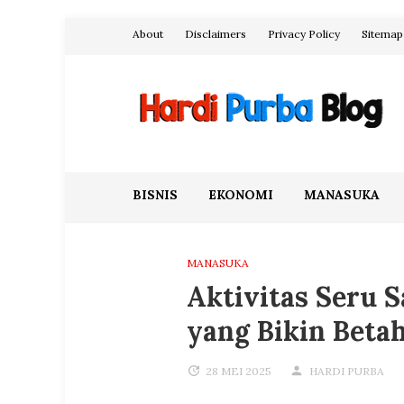
Skip
About
Disclaimers
Privacy Policy
Sitemap
to
content
Hardi Purba Blog
BISNIS
EKONOMI
MANASUKA
MANASUKA
Aktivitas Seru 
yang Bikin Beta
28 MEI 2025
HARDI PURBA