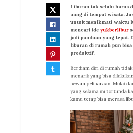
Liburan tak selalu harus 
Twitter
uang di tempat wisata. Ju
untuk menikmati waktu l
Facebook
mencari ide
yukberlibur
s
jadi panduan yang tepat. 
LinkedIn
liburan di rumah pun bi
produktif.
Pinterest
Berdiam diri di rumah tidak
Tumblr
menarik yang bisa dilakuka
hewan peliharaan. Mulai dari
yang selama ini tertunda ka
kamu tetap bisa merasa lib