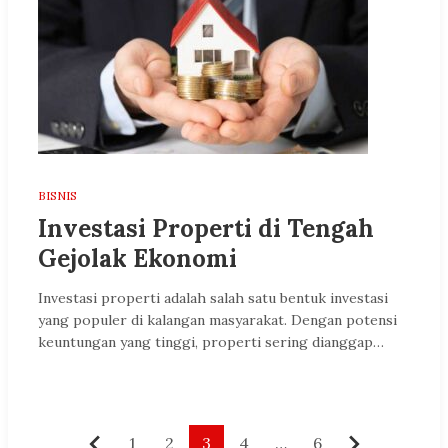
BISNIS
Investasi Properti di Tengah
Gejolak Ekonomi
Investasi properti adalah salah satu bentuk investasi
yang populer di kalangan masyarakat. Dengan potensi
keuntungan yang tinggi, properti sering dianggap…
Paginasi
1
2
3
4
…
6
Sebelumnya
Berikutny