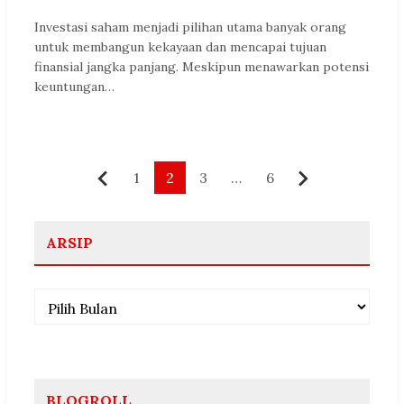
Investasi saham menjadi pilihan utama banyak orang
untuk membangun kekayaan dan mencapai tujuan
finansial jangka panjang. Meskipun menawarkan potensi
keuntungan…
Paginasi
1
2
3
…
6
Sebelumnya
Berikutnya
pos
ARSIP
Arsip
BLOGROLL