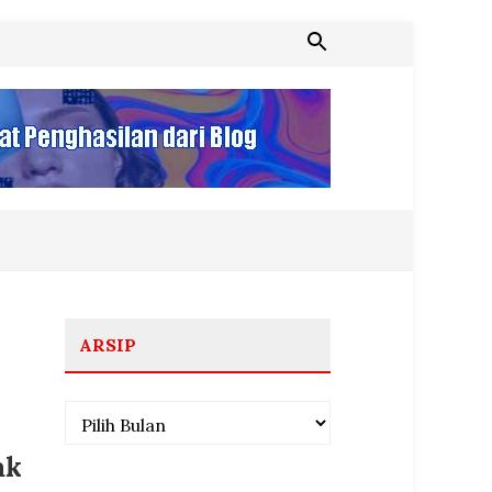
ARSIP
Arsip
ak