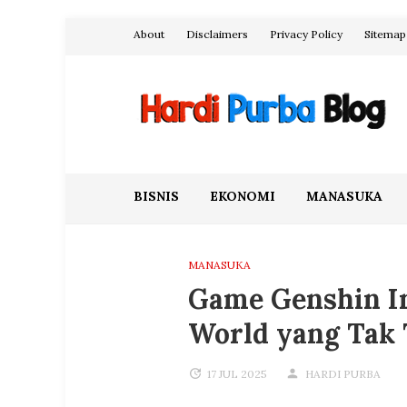
Skip
About
Disclaimers
Privacy Policy
Sitemap
to
content
Hardi Purba Blog
BISNIS
EKONOMI
MANASUKA
MANASUKA
Game Genshin I
World yang Tak 
17 JUL 2025
HARDI PURBA