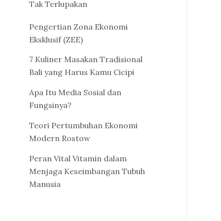
Tak Terlupakan
Pengertian Zona Ekonomi
Eksklusif (ZEE)
7 Kuliner Masakan Tradisional
Bali yang Harus Kamu Cicipi
Apa Itu Media Sosial dan
Fungsinya?
Teori Pertumbuhan Ekonomi
Modern Rostow
Peran Vital Vitamin dalam
Menjaga Keseimbangan Tubuh
Manusia