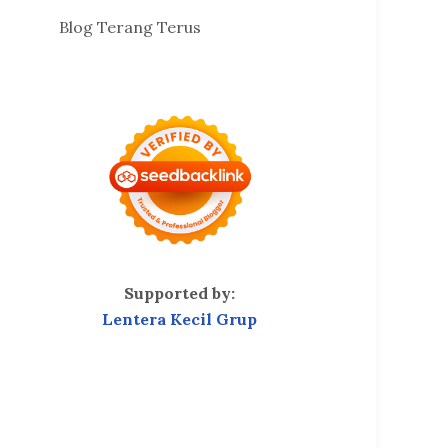
Blog Terang Terus
Supported by:
Lentera Kecil Grup