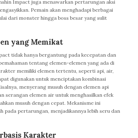
enshin Impact juga menawarkan pertarungan aksi
engasyikkan. Pemain akan menghadapi berbagai
i dari monster hingga boss besar yang sulit
men yang Memikat
pact tidak hanya bergantung pada kecepatan dan
a pemahaman tentang elemen-elemen yang ada di
akter memiliki elemen tertentu, seperti api, air,
 dapat digunakan untuk menciptakan kombinasi
 Misalnya, menyerang musuh dengan elemen api
an serangan elemen air untuk menghasilkan efek
ahkan musuh dengan cepat. Mekanisme ini
h pada pertarungan, menjadikannya lebih seru dan
rbasis Karakter