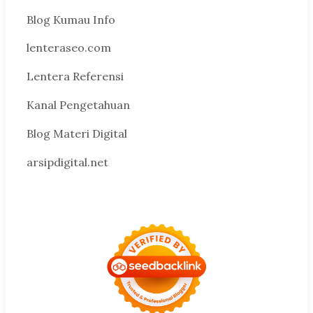
Blog Kumau Info
lenteraseo.com
Lentera Referensi
Kanal Pengetahuan
Blog Materi Digital
arsipdigital.net