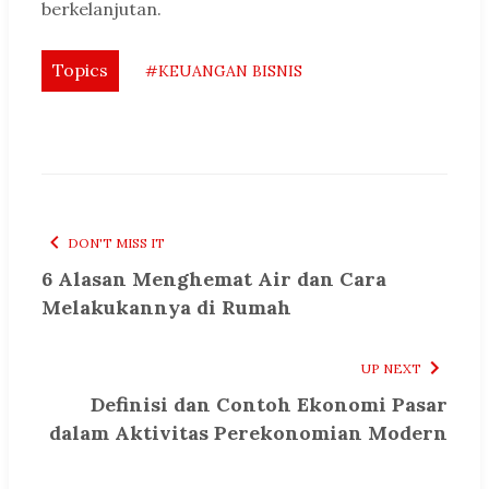
berkelanjutan.
Topics
#KEUANGAN BISNIS
DON'T MISS IT
6 Alasan Menghemat Air dan Cara
Melakukannya di Rumah
UP NEXT
Definisi dan Contoh Ekonomi Pasar
dalam Aktivitas Perekonomian Modern