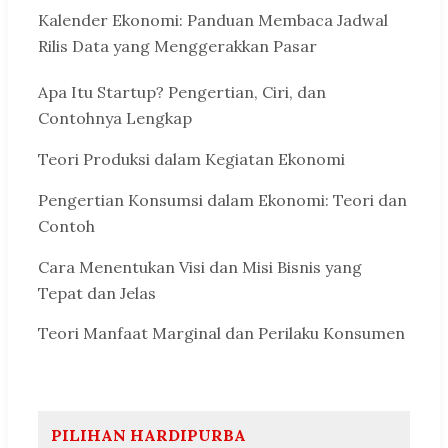
Kalender Ekonomi: Panduan Membaca Jadwal
Rilis Data yang Menggerakkan Pasar
Apa Itu Startup? Pengertian, Ciri, dan
Contohnya Lengkap
Teori Produksi dalam Kegiatan Ekonomi
Pengertian Konsumsi dalam Ekonomi: Teori dan
Contoh
Cara Menentukan Visi dan Misi Bisnis yang
Tepat dan Jelas
Teori Manfaat Marginal dan Perilaku Konsumen
PILIHAN HARDIPURBA