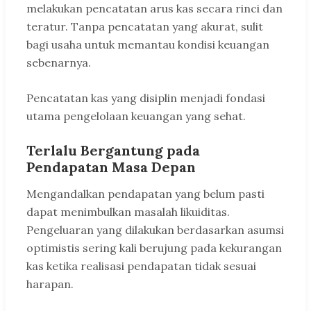
melakukan pencatatan arus kas secara rinci dan
teratur. Tanpa pencatatan yang akurat, sulit
bagi usaha untuk memantau kondisi keuangan
sebenarnya.
Pencatatan kas yang disiplin menjadi fondasi
utama pengelolaan keuangan yang sehat.
Terlalu Bergantung pada
Pendapatan Masa Depan
Mengandalkan pendapatan yang belum pasti
dapat menimbulkan masalah likuiditas.
Pengeluaran yang dilakukan berdasarkan asumsi
optimistis sering kali berujung pada kekurangan
kas ketika realisasi pendapatan tidak sesuai
harapan.