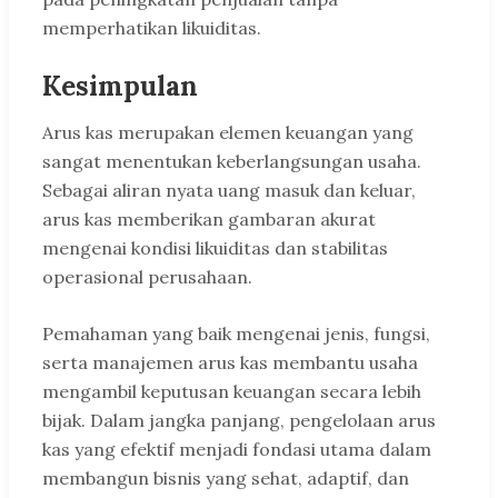
memperhatikan likuiditas.
Kesimpulan
Arus kas merupakan elemen keuangan yang
sangat menentukan keberlangsungan usaha.
Sebagai aliran nyata uang masuk dan keluar,
arus kas memberikan gambaran akurat
mengenai kondisi likuiditas dan stabilitas
operasional perusahaan.
Pemahaman yang baik mengenai jenis, fungsi,
serta manajemen arus kas membantu usaha
mengambil keputusan keuangan secara lebih
bijak. Dalam jangka panjang, pengelolaan arus
kas yang efektif menjadi fondasi utama dalam
membangun bisnis yang sehat, adaptif, dan