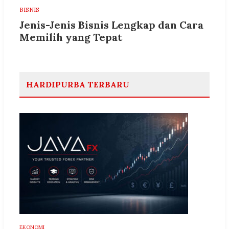
BISNIS
Jenis-Jenis Bisnis Lengkap dan Cara
Memilih yang Tepat
HARDIPURBA TERBARU
EKONOMI