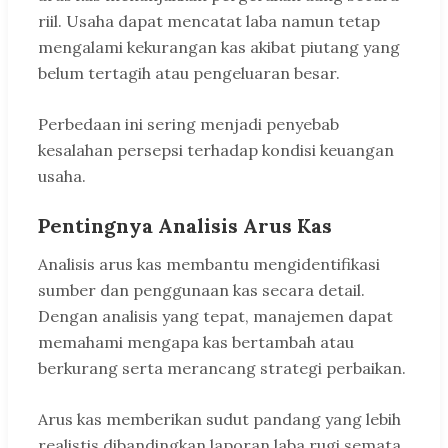
riil. Usaha dapat mencatat laba namun tetap
mengalami kekurangan kas akibat piutang yang
belum tertagih atau pengeluaran besar.
Perbedaan ini sering menjadi penyebab
kesalahan persepsi terhadap kondisi keuangan
usaha.
Pentingnya Analisis Arus Kas
Analisis arus kas membantu mengidentifikasi
sumber dan penggunaan kas secara detail.
Dengan analisis yang tepat, manajemen dapat
memahami mengapa kas bertambah atau
berkurang serta merancang strategi perbaikan.
Arus kas memberikan sudut pandang yang lebih
realistis dibandingkan laporan laba rugi semata.