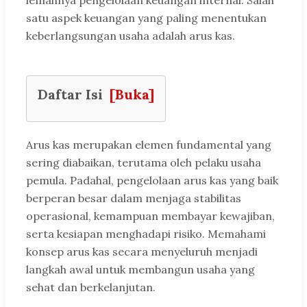
lemahnya pengelolaan keuangan internal. Salah
satu aspek keuangan yang paling menentukan
keberlangsungan usaha adalah arus kas.
Daftar Isi
[Buka]
Arus kas merupakan elemen fundamental yang
sering diabaikan, terutama oleh pelaku usaha
pemula. Padahal, pengelolaan arus kas yang baik
berperan besar dalam menjaga stabilitas
operasional, kemampuan membayar kewajiban,
serta kesiapan menghadapi risiko. Memahami
konsep arus kas secara menyeluruh menjadi
langkah awal untuk membangun usaha yang
sehat dan berkelanjutan.