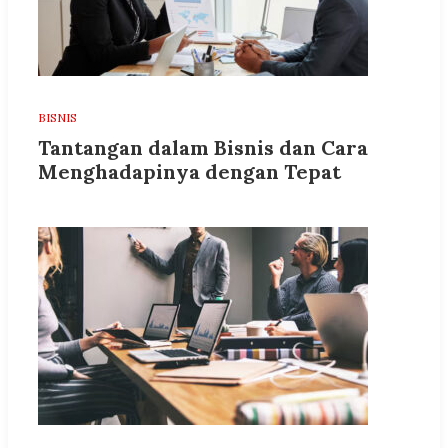
BISNIS
Tantangan dalam Bisnis dan Cara
Menghadapinya dengan Tepat