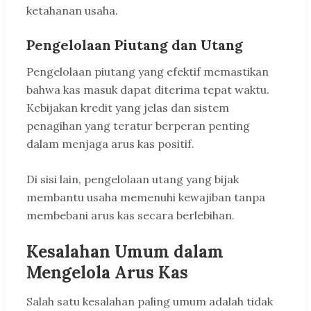
ketahanan usaha.
Pengelolaan Piutang dan Utang
Pengelolaan piutang yang efektif memastikan
bahwa kas masuk dapat diterima tepat waktu.
Kebijakan kredit yang jelas dan sistem
penagihan yang teratur berperan penting
dalam menjaga arus kas positif.
Di sisi lain, pengelolaan utang yang bijak
membantu usaha memenuhi kewajiban tanpa
membebani arus kas secara berlebihan.
Kesalahan Umum dalam
Mengelola Arus Kas
Salah satu kesalahan paling umum adalah tidak