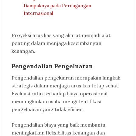
Dampaknya pada Perdagangan
Internasional
Proyeksi arus kas yang akurat menjadi alat
penting dalam menjaga keseimbangan
keuangan.
Pengendalian Pengeluaran
Pengendalian pengeluaran merupakan langkah
strategis dalam menjaga arus kas tetap sehat.
Evaluasi rutin terhadap biaya operasional
memungkinkan usaha mengidentifikasi
pengeluaran yang tidak efisien.
Pengendalian biaya yang baik membantu
meningkatkan fleksibilitas keuangan dan