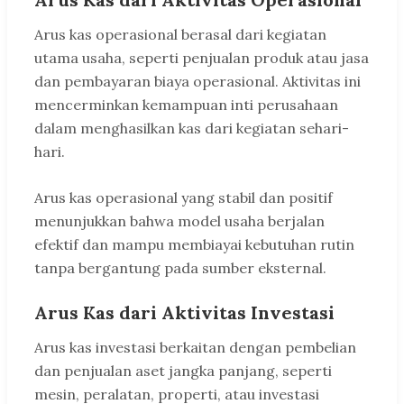
Arus kas operasional berasal dari kegiatan
utama usaha, seperti penjualan produk atau jasa
dan pembayaran biaya operasional. Aktivitas ini
mencerminkan kemampuan inti perusahaan
dalam menghasilkan kas dari kegiatan sehari-
hari.
Arus kas operasional yang stabil dan positif
menunjukkan bahwa model usaha berjalan
efektif dan mampu membiayai kebutuhan rutin
tanpa bergantung pada sumber eksternal.
Arus Kas dari Aktivitas Investasi
Arus kas investasi berkaitan dengan pembelian
dan penjualan aset jangka panjang, seperti
mesin, peralatan, properti, atau investasi