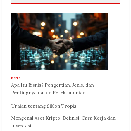
BISNIS
Apa Itu Bisnis? Pengertian, Jenis, dan
Pentingnya dalam Perekonomian
Uraian tentang Siklon Tropis
Mengenal Aset Kripto: Definisi, Cara Kerja dan
Investasi