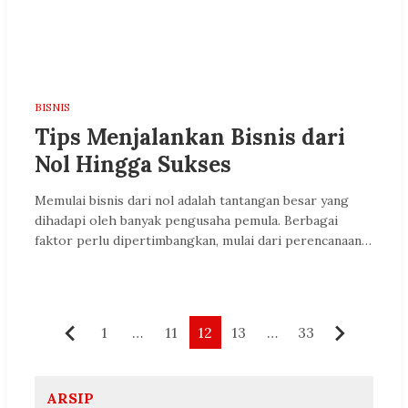
BISNIS
Tips Menjalankan Bisnis dari
Nol Hingga Sukses
Memulai bisnis dari nol adalah tantangan besar yang
dihadapi oleh banyak pengusaha pemula. Berbagai
faktor perlu dipertimbangkan, mulai dari perencanaan…
Paginasi
1
…
11
12
13
…
33
Sebelumnya
Berikut
pos
ARSIP