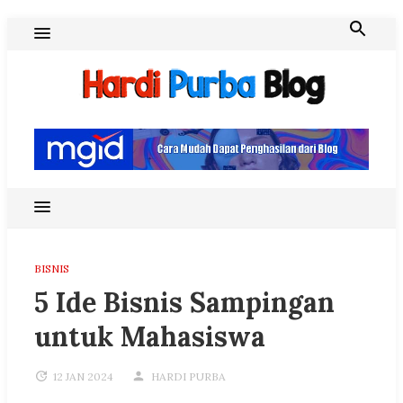
Skip
to
content
Hardi Purba Blog
BISNIS
5 Ide Bisnis Sampingan
untuk Mahasiswa
12 JAN 2024
HARDI PURBA