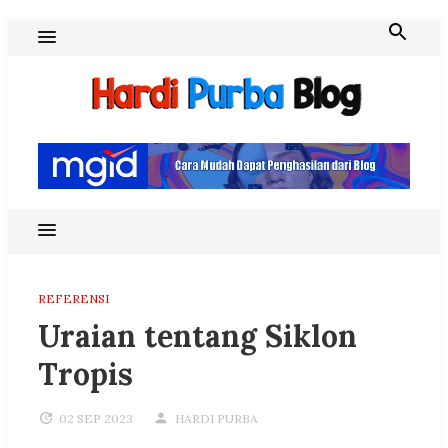
Skip
to
content
Hardi Purba Blog
REFERENSI
Uraian tentang Siklon
Tropis
02 SEP 2023
HARDI PURBA