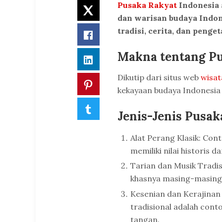
Pusaka Rakyat
Indonesia 
Twitter
dan warisan budaya Indon
tradisi, cerita, dan peng
Facebook
Makna tentang P
LinkedIn
Dikutip dari situs web
wisat
Pinterest
kekayaan budaya Indonesia
Tumblr
Jenis-Jenis Pusak
Alat Perang Klasik: Con
memiliki nilai historis d
Tarian dan Musik Tradisi
khasnya masing-masing
Kesenian dan Kerajinan 
tradisional adalah cont
tangan.