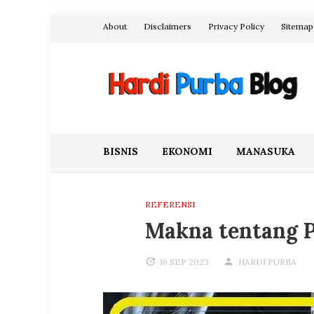
Skip
About
Disclaimers
Privacy Policy
Sitemap
to
content
Hardi Purba Blog
BISNIS
EKONOMI
MANASUKA
REFERENSI
Makna tentang 
16 SEP 2023
HARDI PURBA