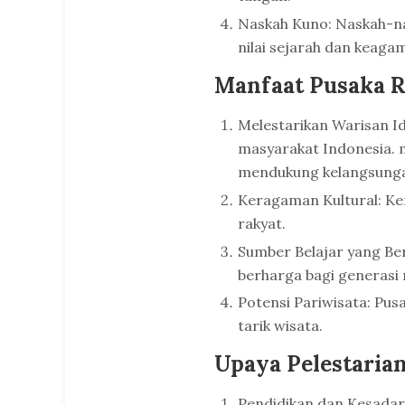
Naskah Kuno: Naskah-nas
nilai sejarah dan keaga
Manfaat Pusaka R
Melestarikan Warisan Id
masyarakat Indonesia. 
mendukung kelangsungan
Keragaman Kultural: K
rakyat.
Sumber Belajar yang Be
berharga bagi generasi
Potensi Pariwisata: Pus
tarik wisata.
Upaya Pelestaria
Pendidikan dan Kesadar