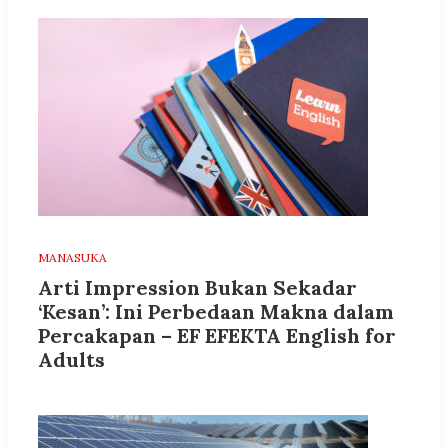
MANASUKA
Arti Impression Bukan Sekadar
‘Kesan’: Ini Perbedaan Makna dalam
Percakapan – EF EFEKTA English for
Adults