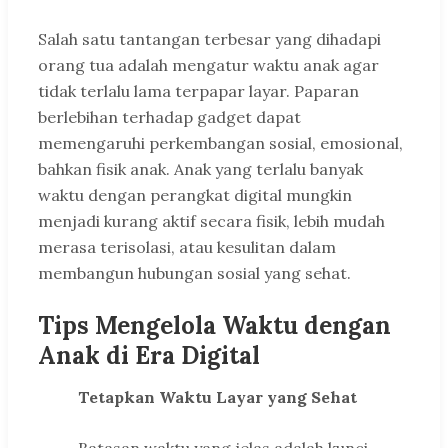
Salah satu tantangan terbesar yang dihadapi
orang tua adalah mengatur waktu anak agar
tidak terlalu lama terpapar layar. Paparan
berlebihan terhadap gadget dapat
memengaruhi perkembangan sosial, emosional,
bahkan fisik anak. Anak yang terlalu banyak
waktu dengan perangkat digital mungkin
menjadi kurang aktif secara fisik, lebih mudah
merasa terisolasi, atau kesulitan dalam
membangun hubungan sosial yang sehat.
Tips Mengelola Waktu dengan
Anak di Era Digital
Tetapkan Waktu Layar yang Sehat