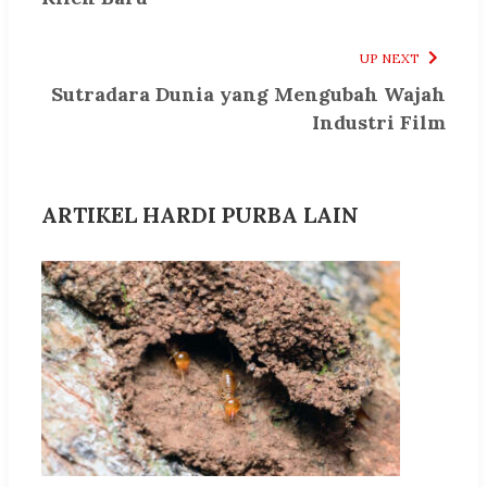
UP NEXT
Sutradara Dunia yang Mengubah Wajah
Industri Film
ARTIKEL HARDI PURBA LAIN