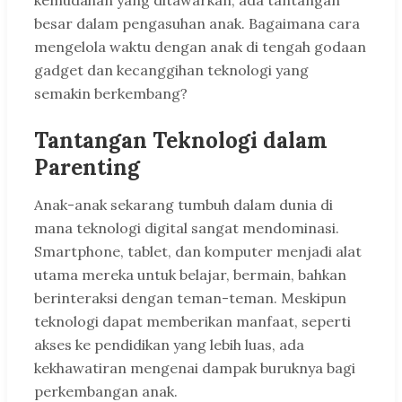
kemudahan yang ditawarkan, ada tantangan
besar dalam pengasuhan anak. Bagaimana cara
mengelola waktu dengan anak di tengah godaan
gadget dan kecanggihan teknologi yang
semakin berkembang?
Tantangan Teknologi dalam
Parenting
Anak-anak sekarang tumbuh dalam dunia di
mana teknologi digital sangat mendominasi.
Smartphone, tablet, dan komputer menjadi alat
utama mereka untuk belajar, bermain, bahkan
berinteraksi dengan teman-teman. Meskipun
teknologi dapat memberikan manfaat, seperti
akses ke pendidikan yang lebih luas, ada
kekhawatiran mengenai dampak buruknya bagi
perkembangan anak.