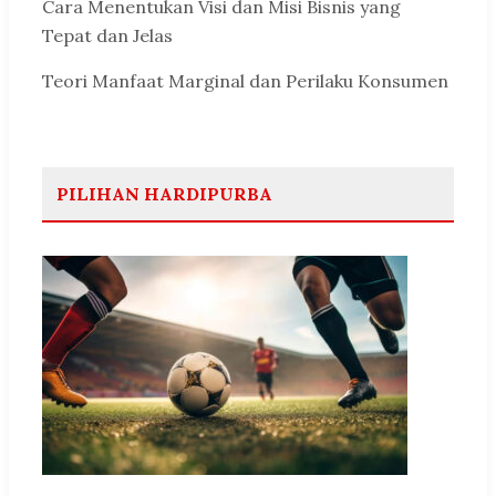
Cara Menentukan Visi dan Misi Bisnis yang
Tepat dan Jelas
Teori Manfaat Marginal dan Perilaku Konsumen
PILIHAN HARDIPURBA