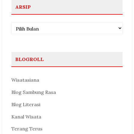
ARSIP
Arsip
BLOGROLL
Wisatasiana
Blog Sambung Rasa
Blog Literasi
Kanal Wisata
Terang Terus