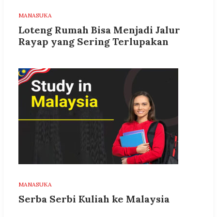
MANASUKA
Loteng Rumah Bisa Menjadi Jalur
Rayap yang Sering Terlupakan
MANASUKA
Serba Serbi Kuliah ke Malaysia