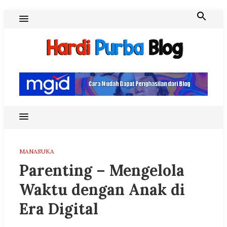
Skip
to
content
Hardi Purba Blog
MANASUKA
Parenting – Mengelola
Waktu dengan Anak di
Era Digital