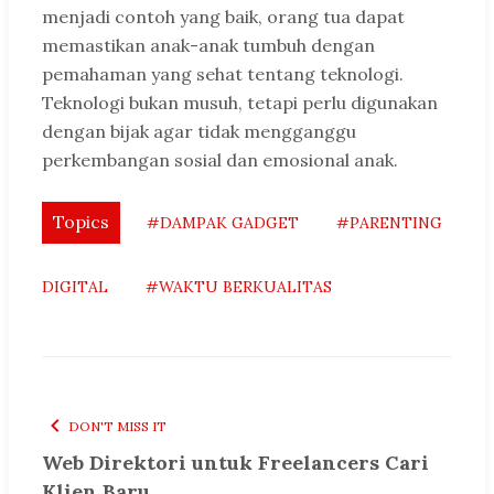
menjadi contoh yang baik, orang tua dapat
memastikan anak-anak tumbuh dengan
pemahaman yang sehat tentang teknologi.
Teknologi bukan musuh, tetapi perlu digunakan
dengan bijak agar tidak mengganggu
perkembangan sosial dan emosional anak.
Topics
#DAMPAK GADGET
#PARENTING
DIGITAL
#WAKTU BERKUALITAS
DON'T MISS IT
Web Direktori untuk Freelancers Cari
Klien Baru