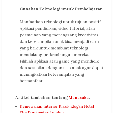
Gunakan Teknologi untuk Pembelajaran
Manfaatkan teknologi untuk tujuan positif.
Aplikasi pendidikan, video tutorial, atau
permainan yang merangsang kreativitas
dan keterampilan anak bisa menjadi cara
yang baik untuk membuat teknologi
mendukung perkembangan mereka.
Pilihlah aplikasi atau game yang mendidik
dan sesuaikan dengan usia anak agar dapat
meningkatkan keterampilan yang
bermanfaat.
Artikel tambahan tentang
Manasuka
:
Kemewahan Interior Klasik Elegan Hotel
The Dorchester London