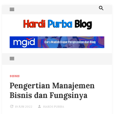
Skip
to
content
Hardi Purba Blog
BISNIS
Pengertian Manajemen
Bisnis dan Fungsinya
19 JUN 2022
HARDI PURBA