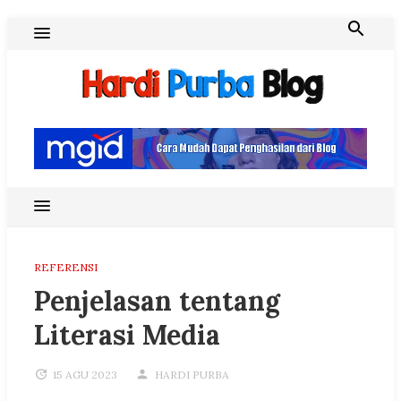
Skip
to
content
Hardi Purba Blog
REFERENSI
Penjelasan tentang
Literasi Media
15 AGU 2023
HARDI PURBA