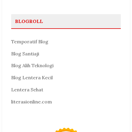
BLOGROLL
Temporatif Blog
Blog Santiaji
Blog Alih Teknologi
Blog Lentera Kecil
Lentera Sehat
literasionline.com