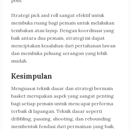
poin.
Strategi pick and roll sangat efektif untuk
membuka ruang bagi pemain untuk melakukan
tembakan atau layup. Dengan koordinasi yang
baik antara dua pemain, strategi ini dapat
menciptakan kesalahan dari pertahanan lawan
dan membuka peluang serangan yang lebih
mudah.
Kesimpulan
Menguasai teknik dasar dan strategi bermain
basket merupakan aspek yang sangat penting
bagi setiap pemain untuk mencapai performa
terbaik di lapangan. Teknik dasar seperti
dribbling, passing, shooting, dan rebounding
membentuk fondasi dari permainan yang baik,