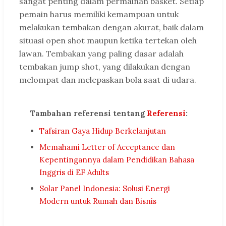
sangat penting dalam permainan basket. Setiap
pemain harus memiliki kemampuan untuk
melakukan tembakan dengan akurat, baik dalam
situasi open shot maupun ketika tertekan oleh
lawan. Tembakan yang paling dasar adalah
tembakan jump shot, yang dilakukan dengan
melompat dan melepaskan bola saat di udara.
Tambahan referensi tentang
Referensi
:
Tafsiran Gaya Hidup Berkelanjutan
Memahami Letter of Acceptance dan
Kepentingannya dalam Pendidikan Bahasa
Inggris di EF Adults
Solar Panel Indonesia: Solusi Energi
Modern untuk Rumah dan Bisnis