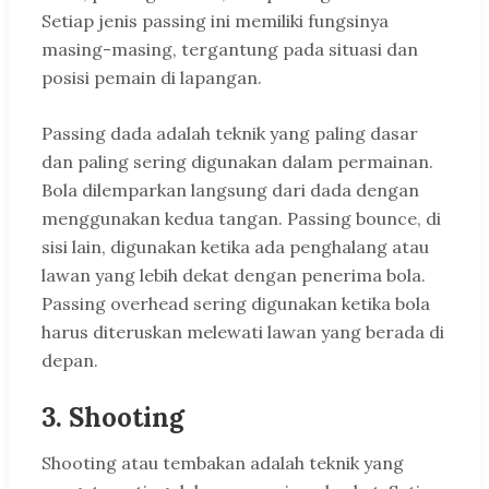
Setiap jenis passing ini memiliki fungsinya
masing-masing, tergantung pada situasi dan
posisi pemain di lapangan.
Passing dada adalah teknik yang paling dasar
dan paling sering digunakan dalam permainan.
Bola dilemparkan langsung dari dada dengan
menggunakan kedua tangan. Passing bounce, di
sisi lain, digunakan ketika ada penghalang atau
lawan yang lebih dekat dengan penerima bola.
Passing overhead sering digunakan ketika bola
harus diteruskan melewati lawan yang berada di
depan.
3. Shooting
Shooting atau tembakan adalah teknik yang