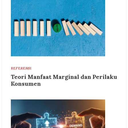
REFERENSI
Teori Manfaat Marginal dan Perilaku
Konsumen