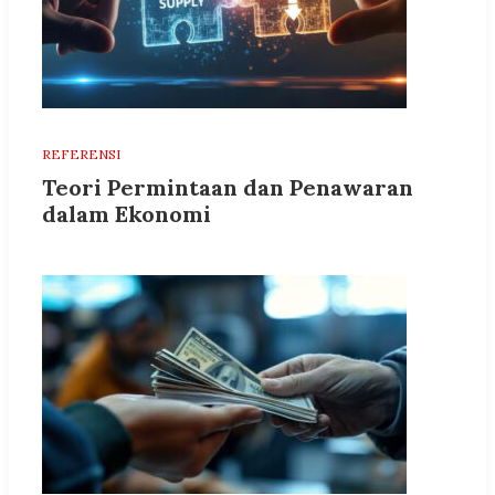
REFERENSI
Teori Permintaan dan Penawaran
dalam Ekonomi