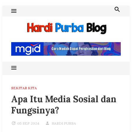
Skip
to
content
Hardi Purba Blog
SEKITAR KITA
Apa Itu Media Sosial dan
Fungsinya?
05 SEP 2024
HARDI PURBA