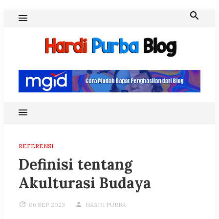
Skip
to
content
Hardi Purba Blog
REFERENSI
Definisi tentang
Akulturasi Budaya
06 SEP 2023
HARDI PURBA