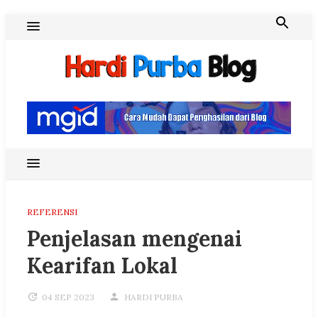
Skip
to
content
Hardi Purba Blog
REFERENSI
Penjelasan mengenai
Kearifan Lokal
04 SEP 2023
HARDI PURBA