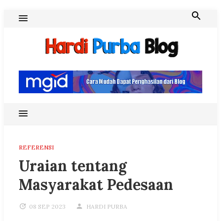
Skip
to
content
Hardi Purba Blog
REFERENSI
Uraian tentang
Masyarakat Pedesaan
08 SEP 2023
HARDI PURBA