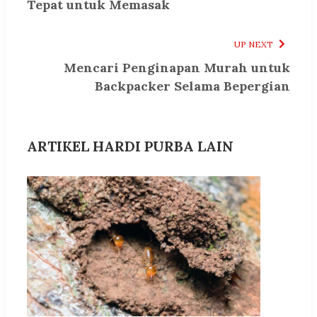
Tepat untuk Memasak
UP NEXT
Mencari Penginapan Murah untuk
Backpacker Selama Bepergian
ARTIKEL HARDI PURBA LAIN