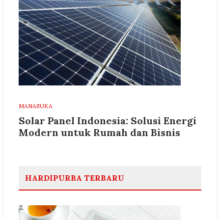
MANASUKA
Solar Panel Indonesia: Solusi Energi
Modern untuk Rumah dan Bisnis
HARDIPURBA TERBARU