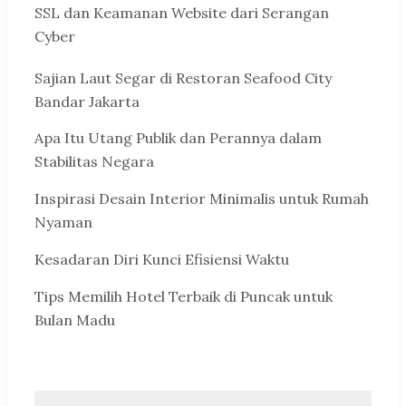
SSL dan Keamanan Website dari Serangan
Cyber
Sajian Laut Segar di Restoran Seafood City
Bandar Jakarta
Apa Itu Utang Publik dan Perannya dalam
Stabilitas Negara
Inspirasi Desain Interior Minimalis untuk Rumah
Nyaman
Kesadaran Diri Kunci Efisiensi Waktu
Tips Memilih Hotel Terbaik di Puncak untuk
Bulan Madu