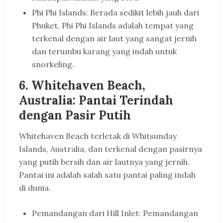
Phi Phi Islands: Berada sedikit lebih jauh dari
Phuket, Phi Phi Islands adalah tempat yang
terkenal dengan air laut yang sangat jernih
dan terumbu karang yang indah untuk
snorkeling.
6. Whitehaven Beach,
Australia: Pantai Terindah
dengan Pasir Putih
Whitehaven Beach terletak di Whitsunday
Islands, Australia, dan terkenal dengan pasirnya
yang putih bersih dan air lautnya yang jernih.
Pantai ini adalah salah satu pantai paling indah
di dunia.
Pemandangan dari Hill Inlet: Pemandangan