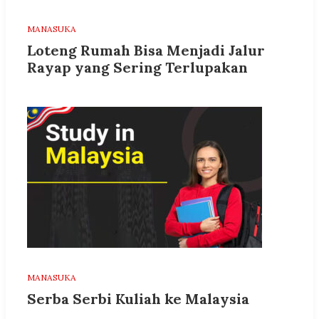
MANASUKA
Loteng Rumah Bisa Menjadi Jalur
Rayap yang Sering Terlupakan
MANASUKA
Serba Serbi Kuliah ke Malaysia