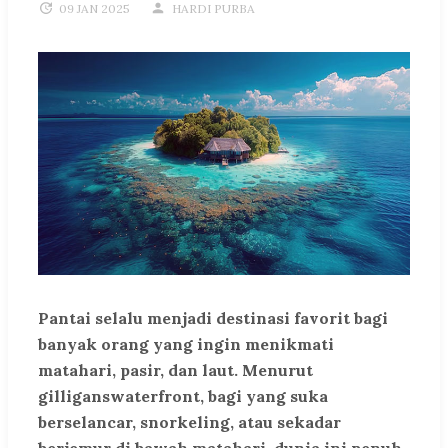
09 JAN 2025
HARDI PURBA
Pantai selalu menjadi destinasi favorit bagi
banyak orang yang ingin menikmati
matahari, pasir, dan laut. Menurut
gilliganswaterfront, bagi yang suka
berselancar, snorkeling, atau sekadar