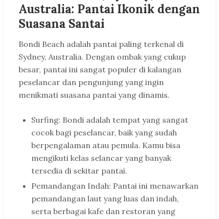
Australia: Pantai Ikonik dengan
Suasana Santai
Bondi Beach adalah pantai paling terkenal di
Sydney, Australia. Dengan ombak yang cukup
besar, pantai ini sangat populer di kalangan
peselancar dan pengunjung yang ingin
menikmati suasana pantai yang dinamis.
Surfing: Bondi adalah tempat yang sangat
cocok bagi peselancar, baik yang sudah
berpengalaman atau pemula. Kamu bisa
mengikuti kelas selancar yang banyak
tersedia di sekitar pantai.
Pemandangan Indah: Pantai ini menawarkan
pemandangan laut yang luas dan indah,
serta berbagai kafe dan restoran yang