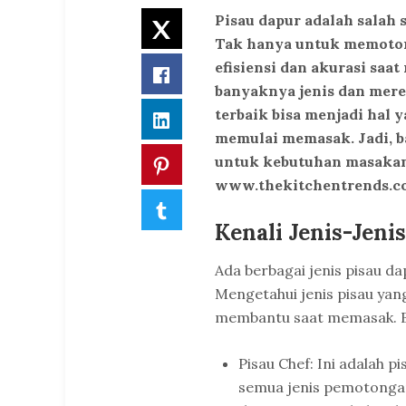
Pisau dapur adalah salah 
Twitter
Tak hanya untuk memoton
efisiensi dan akurasi sa
Facebook
banyaknya jenis dan merek
terbaik bisa menjadi hal
LinkedIn
memulai memasak. Jadi, b
untuk kebutuhan masakan
Pinterest
www.thekitchentrends.co
Tumblr
Kenali Jenis-Jeni
Ada berbagai jenis pisau d
Mengetahui jenis pisau yan
membantu saat memasak. Be
Pisau Chef: Ini adalah 
semua jenis pemotongan