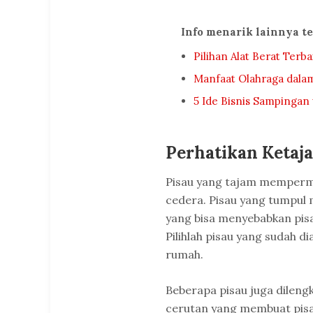
Info menarik lainnya t
Pilihan Alat Berat Terb
Manfaat Olahraga dala
5 Ide Bisnis Sampingan
Perhatikan Ketaj
Pisau yang tajam mempermu
cedera. Pisau yang tumpul
yang bisa menyebabkan pisa
Pilihlah pisau yang sudah d
rumah.
Beberapa pisau juga dileng
cerutan yang membuat pisau