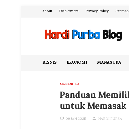
Skip
About
Disclaimers
Privacy Policy
Sitemap
to
content
Hardi Purba Blog
BISNIS
EKONOMI
MANASUKA
MANASUKA
Panduan Memilih
untuk Memasak
09 JAN 2025
HARDI PURBA