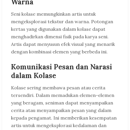
Warna
Seni kolase memungkinkan artis untuk
mengeksplorasi tekstur dan warna. Potongan
kertas yang digunakan dalam kolase dapat
menghadirkan dimensi fisik pada karya seni.
Artis dapat menyusun efek visual yang menarik
dengan kombinasi elemen yang berbeda ini.
Komunikasi Pesan dan Narasi
dalam Kolase
Kolase sering membawa pesan atau cerita
tersendiri. Dalam memadukan elemen-elemen
yang beragam, seniman dapat menyampaikan
cerita atau menyampaikan pesan yang dalam
kepada pengamat. Ini memberikan kesempatan
artis untuk mengeksplorasi kedalaman dan