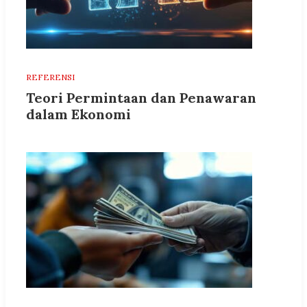
REFERENSI
Teori Permintaan dan Penawaran
dalam Ekonomi