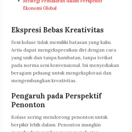
Strategi Pemasaran dalam Perspektif
Ekonomi Global
Ekspresi Bebas Kreativitas
Seni kolase tidak memiliki batasan yang kaku.
Artis dapat mengekspresikan diri dengan cara
yang unik dan tanpa hambatan, tanpa terikat
pada norma seni konvensional. Ini menyediakan
beragam peluang untuk mengeksplorasi dan
mengembangkan kreativitas.
Pengaruh pada Perspektif
Penonton
Kolase sering mendorong penonton untuk
berpikir lebih dalam. Penonton mungkin