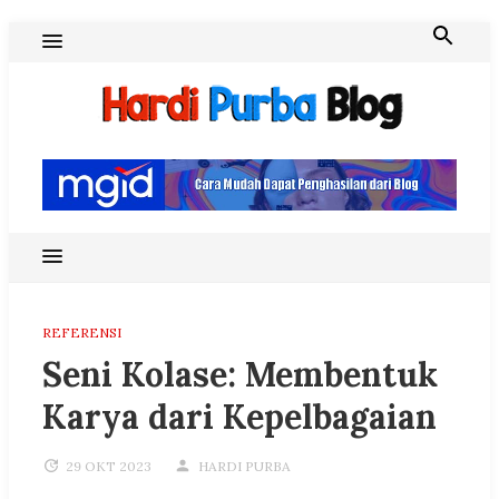
Skip
to
content
Hardi Purba Blog
REFERENSI
Seni Kolase: Membentuk
Karya dari Kepelbagaian
29 OKT 2023
HARDI PURBA