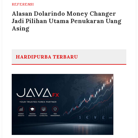
REFERENSI
Alasan Dolarindo Money Changer
Jadi Pilihan Utama Penukaran Uang
Asing
HARDIPURBA TERBARU