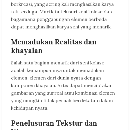
berkreasi, yang sering kali menghasilkan karya
tak terduga. Mari kita telusuri seni kolase dan
bagaimana penggabungan elemen berbeda
dapat menghasilkan karya seni yang menarik.
Memadukan Realitas dan
khayalan
Salah satu bagian menarik dari seni kolase
adalah kemampuannya untuk memadukan
elemen-elemen dari dunia nyata dengan
komponen khayalan. Artis dapat menciptakan
gambaran yang surreal atau kombinasi elemen
yang mungkin tidak pernah berdekatan dalam
kehidupan nyata.
Penelusuran Tekstur dan