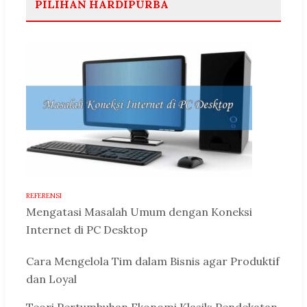
PILIHAN HARDIPURBA
REFERENSI
Mengatasi Masalah Umum dengan Koneksi
Internet di PC Desktop
Cara Mengelola Tim dalam Bisnis agar Produktif
dan Loyal